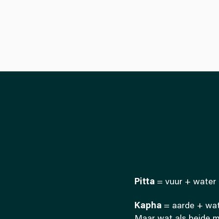
Pitta
= vuur + water →
Kapha
= aarde + wate