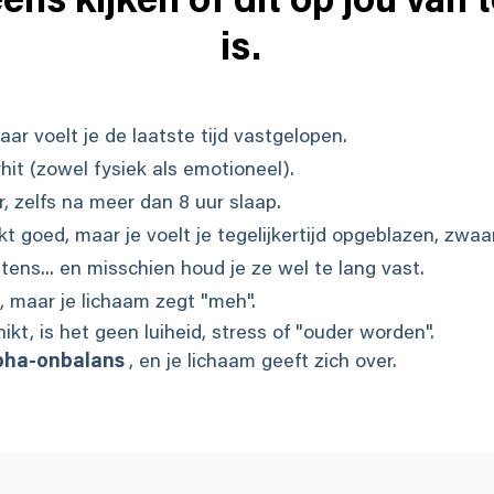
ens kijken of dit op jou van
is.
ar voelt je de laatste tijd vastgelopen.
hit (zowel fysiek als emotioneel).
 zelfs na meer dan 8 uur slaap.
kt goed, maar je voelt je tegelijkertijd opgeblazen, zwaa
tens... en misschien houd je ze wel te lang vast.
 maar je lichaam zegt "meh".
kt, is het geen luiheid, stress of "ouder worden".
pha-onbalans
, en je lichaam geeft zich over.