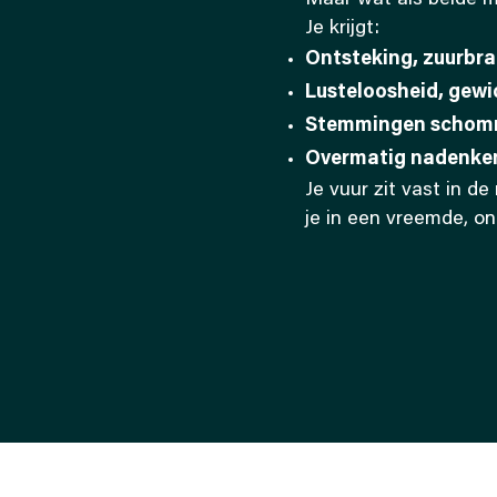
Maar wat als beide 
Je krijgt:
Ontsteking, zuurbra
Lusteloosheid, gew
Stemmingen schomme
Overmatig nadenken
Je vuur zit vast in d
je in een vreemde, onh