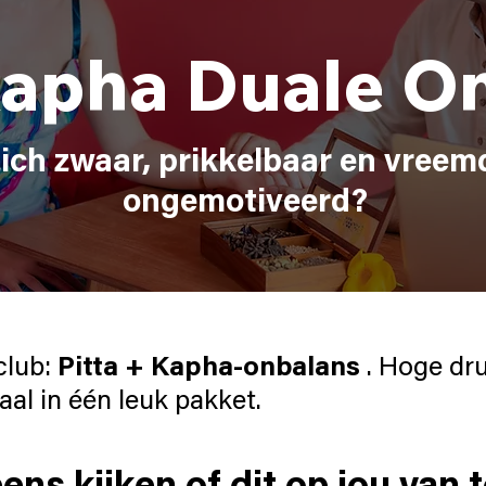
Kapha Duale O
zich zwaar, prikkelbaar en vree
ongemotiveerd?
club:
Pitta + Kapha-onbalans
. Hoge dr
aal in één leuk pakket.