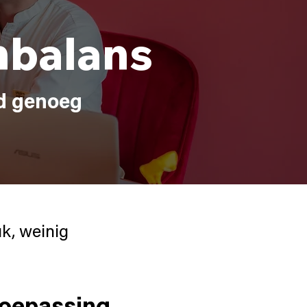
nbalans
md genoeg
uk, weinig