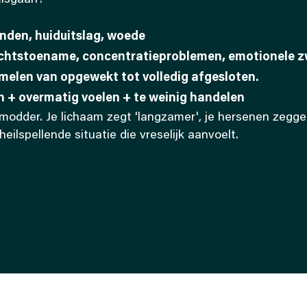
misgaan?
nden, huiduitslag, woede
ichtstoename, concentratieproblemen, emotionele 
len van opgewekt tot volledig afgesloten.
 + overmatig voelen + te weinig handelen
e modder. Je lichaam zegt 'langzamer', je hersenen zeggen
eilspellende situatie die vreselijk aanvoelt.