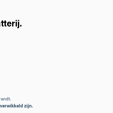
terij.
randt.
verwikkeld zijn.