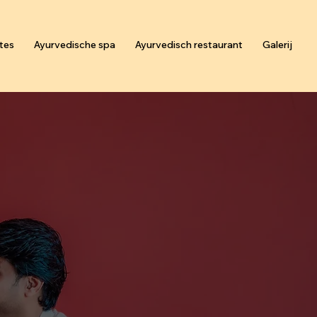
tes
Ayurvedische spa
Ayurvedisch restaurant
Galerij