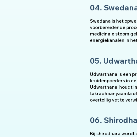
04. Swedan
Swedana is het opwek
voorbereidende proce
medicinale stoom gebr
energiekanalen in he
05. Udwarth
Udwarthana is een pr
kruidenpoeders in ee
Udwarthana, houdt i
takradhaanyaamla of 
overtollig vet te verw
06. Shirodh
Bij shirodhara wordt 