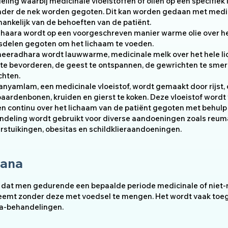
ling waarbij medicinale vloeistoffen of oliën op een specifiek
onder de nek worden gegoten. Dit kan worden gedaan met medic
fhankelijk van de behoeften van de patiënt.
ladhaara wordt op een voorgeschreven manier warme olie over h
msdelen gegoten om het lichaam te voeden.
heeradhara wordt lauwwarme, medicinale melk over het hele 
e bevorderen, de geest te ontspannen, de gewrichten te smere
chten.
yamlam, een medicinale vloeistof, wordt gemaakt door rijst, c
ardenbonen, kruiden en gierst te koken. Deze vloeistof wordt
 continu over het lichaam van de patiënt gegoten met behulp
deling wordt gebruikt voor diverse aandoeningen zoals reumat
rstuikingen, obesitas en schildklieraandoeningen.
aana
 dat men gedurende een bepaalde periode medicinale of niet-
nneemt zonder deze met voedsel te mengen. Het wordt vaak toe
a-behandelingen.