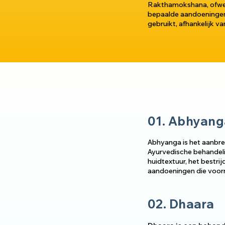
Rakthamokshana, ofwel 
bepaalde aandoeningen
gebruikt, afhankelijk v
01. Abhyang
Abhyanga is het aanbren
Ayurvedische behandeli
huidtextuur, het bestri
aandoeningen die voor
02. Dhaara