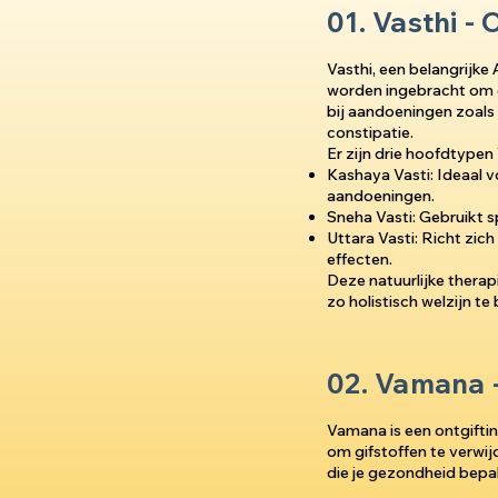
01. Vasthi -
Vasthi, een belangrijke
worden ingebracht om d
bij aandoeningen zoals 
constipatie.
Er zijn drie hoofdtypen 
Kashaya Vasti: Ideaal
aandoeningen.
Sneha Vasti: Gebruikt s
Uttara Vasti: Richt zic
effecten.
Deze natuurlijke therap
zo holistisch welzijn te
02. Vamana -
Vamana is een ontgiftin
om gifstoffen te verwij
die je gezondheid bepa