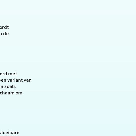
ordt
n de
eerd met
een variant van
n zoals
lichaam om
vloeibare