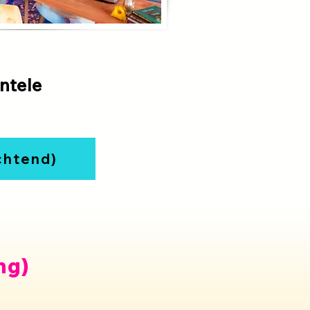
ntele
chtend)
ng)