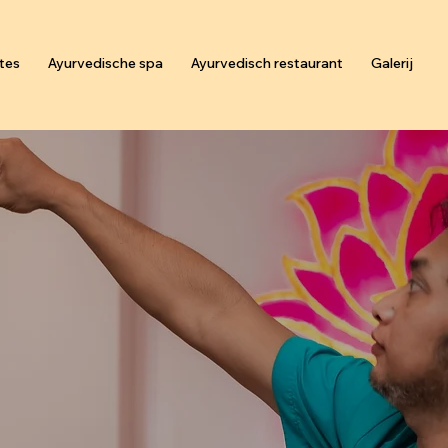
tes
Ayurvedische spa
Ayurvedisch restaurant
Galerij