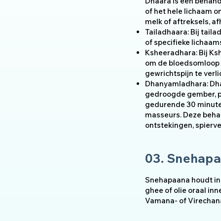
Dhaara is een behande
of het hele lichaam 
melk of aftreksels, a
Tailadhaara: Bij tai
of specifieke lichaa
Ksheeradhara: Bij Ks
om de bloedsomloop t
gewrichtspijn te verli
Dhanyamladhara: Dhan
gedroogde gember, pa
gedurende 30 minuten
masseurs. Deze behan
ontstekingen, spierve
03. Snehap
Snehapaana houdt in
ghee of olie oraal i
Vamana- of Virechan