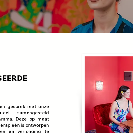
SEERDE
een gesprek met onze
dueel samengesteld
gramma. Deze op maat
erapieën is ontworpen
len en verjonging te