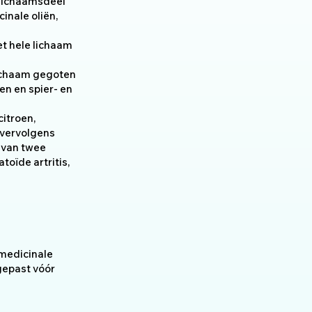
 lichaamsdeel
inale oliën,
et hele lichaam
lichaam gegoten
n en spier- en
itroen,
 vervolgens
 van twee
oïde artritis,
medicinale
gepast vóór