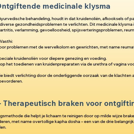
 Ontgiftende medicinale klysma
 Ayurvedische behandeling, houdt in dat kruidenoliën, afkooksels of pa
iverse gezondheidsproblemen te verlichten. Dit medicinale klysma is
artritis, verlamming, gevoelloosheid, spijsverteringsproblemen, reu
Vasthi:
 voor problemen met de wervelkolom en gewrichten, met name reuma
peciale kruidenoliën voor diepere genezing en voeding.
h op het toedienen van kruidenpreparaten via de urethra of vagina vo
ie biedt verlichting door de onderliggende oorzaak van de klachten 
 bevorderen.
 Therapeutisch braken voor ontgifti
gsmethode die helpt je lichaam te reinigen door op milde wijze brak
deren, met name overtollige kapha dosha – een van de drie belangrij
len.