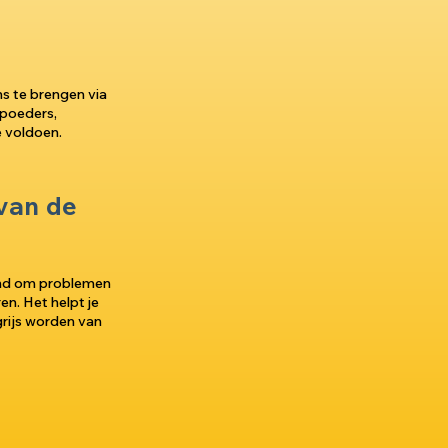
ns te brengen via
npoeders,
e voldoen.
van de
end om problemen
en. Het helpt je
grijs worden van