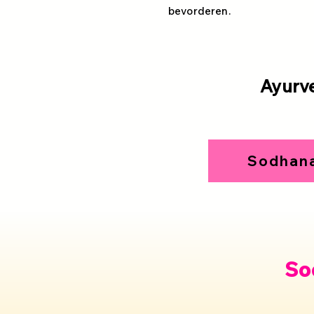
bevorderen.
Ayurv
Sodhana
So