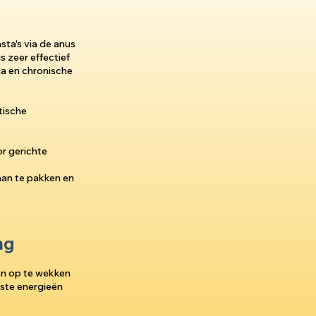
sta's via de anus
 zeer effectief
ma en chronische
tische
or gerichte
aan te pakken en
ng
en op te wekken
kste energieën