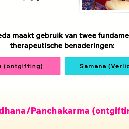
eda maakt gebruik van twee fundame
therapeutische benaderingen:
 (ontgifting)
Samana (Verli
dhana/Panchakarma (ontgifti