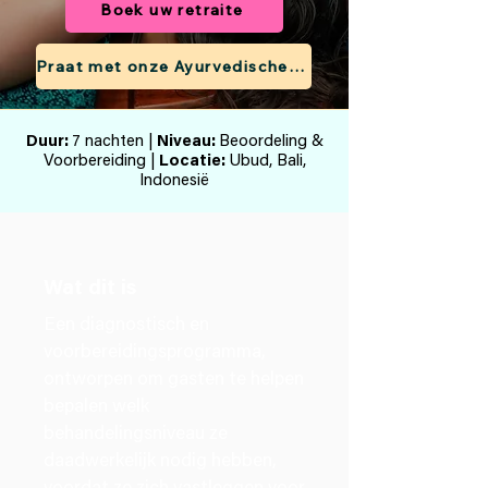
Boek uw retraite
Praat met onze Ayurvedische arts.
Duur:
7 nachten |
Niveau:
Beoordeling &
Voorbereiding |
Locatie:
Ubud, Bali,
Indonesië
Wat dit is
Een diagnostisch en
voorbereidingsprogramma,
ontworpen om gasten te helpen
bepalen welk
behandelingsniveau ze
daadwerkelijk nodig hebben,