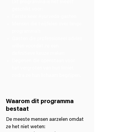
Dit programma is het meest
geschikt voor:
Eerste keer Ayurveda-gasten
Mensen die twijfelen over lange
programma's
Gasten die professioneel advies
willen voordat ze een
definitieve keuze maken
Degenen die openstaan voor
het vergroten van hun limiet
zodra ze hun lichaam begrijpen.
Waarom dit programma
bestaat
De meeste mensen aarzelen omdat
ze het niet weten: