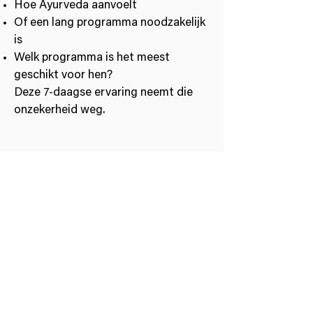
Hoe Ayurveda aanvoelt
Of een lang programma noodzakelijk
is
Welk programma is het meest
geschikt voor hen?
Deze 7-daagse ervaring neemt die
onzekerheid weg.
Het resultaat
Gasten vertrekken met:
Een helder inzicht in hun
gezondheidstekorten.
Een professioneel advies voor
de volgende stappen.
Het vertrouwen om zonder druk
door te gaan of te stoppen.