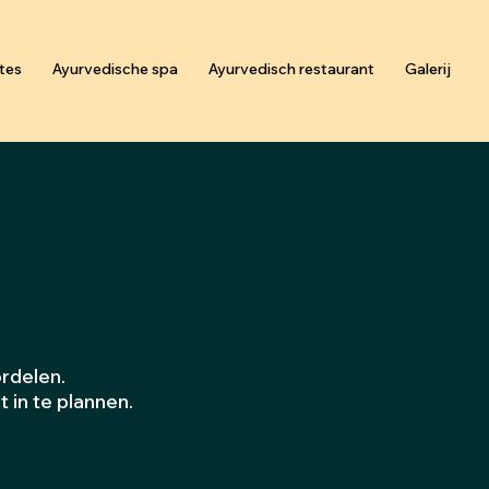
tes
Ayurvedische spa
Ayurvedisch restaurant
Galerij
rdelen.
 in te plannen.