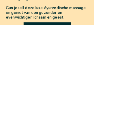
Gun jezelf deze luxe Ayurvedische massage
en geniet van een gezonder en
evenwichtiger lichaam en geest.
Book Now
Volg ons
About Us
Blog
Contact Us
FAQs
Privacy Policy
Participants Disclaimer
​© 2024 by Rudra Sahashrara Bali.
Website ontworpen door Shashi