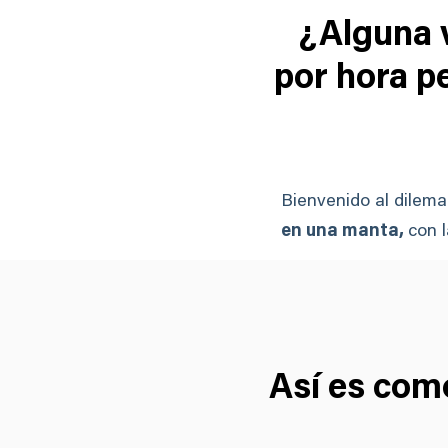
¿Alguna v
por hora p
Bienvenido al dilem
en una manta,
con l
Así es como