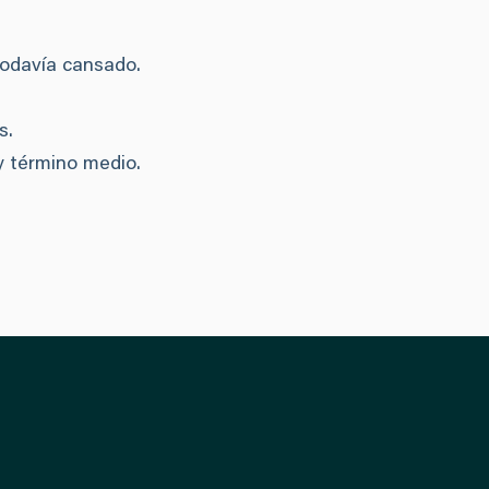
todavía cansado.
s.
y término medio.