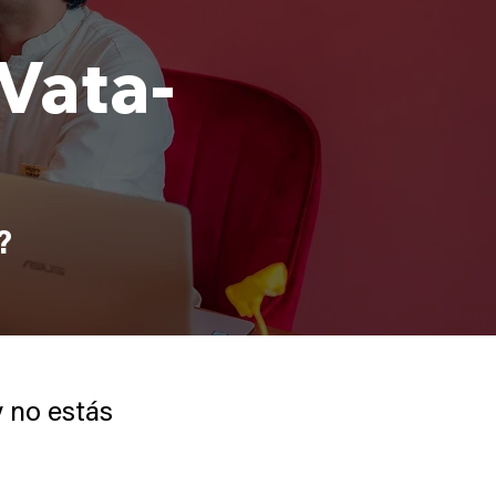
Vata-
?
 y no estás