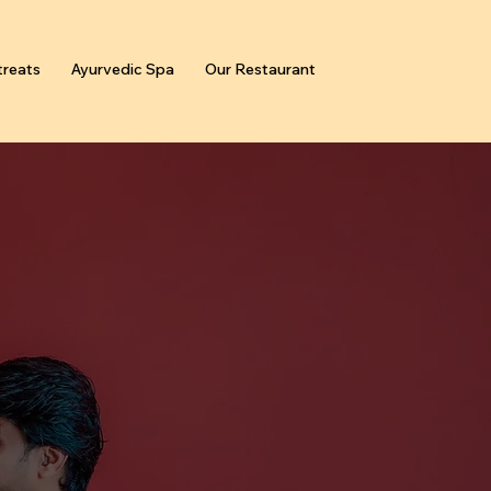
reats
Ayurvedic Spa
Our Restaurant