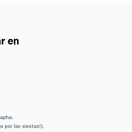
r en
Kapha.
 por las siestas!).