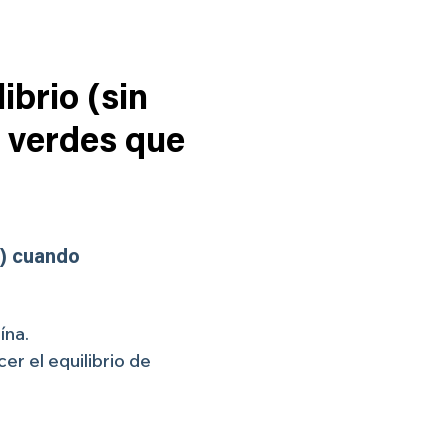
ibrio (sin
s verdes que
s) cuando
ína.
er el equilibrio de