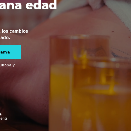
iana edad
, los cambios
lado.
grama
Europa y