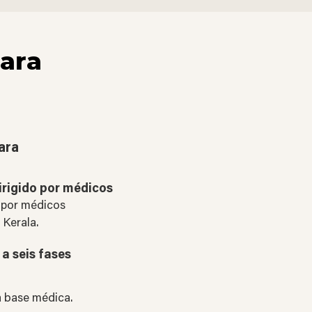
ara
ara
irigido por médicos
 por médicos
Kerala.
a seis fases
a base médica.