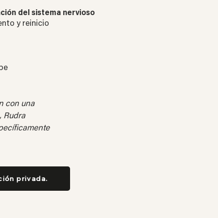
ción del sistema nervioso
nto y reinicio
ibe
ón con una
a, Rudra
pecíficamente
ción privada.