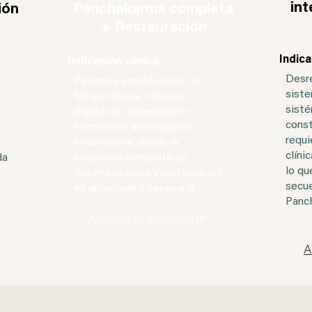
int
ión
Panchakarma completa
+ Restauración
Indica
Indicación clínica:
Desre
Patrones establecidos de
siste
fatiga crónica, colapso
sisté
digestivo, desequilibrio
const
hormonal o acumulación
requi
inflamatoria, donde la
clíni
da
secuencia completa de
lo qu
desintoxicación y restauración
secue
es apropiada y necesaria.
Panc
Analizar la idoneidad
A