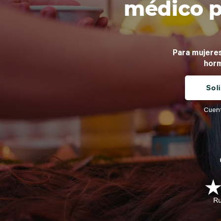
médico p
Para mujeres
horm
Sol
Cuent