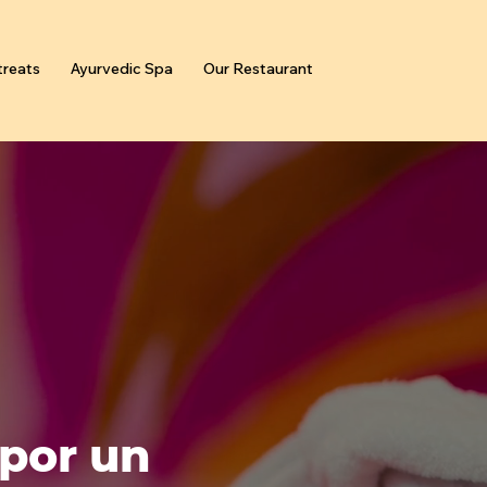
reats
Ayurvedic Spa
Our Restaurant
por un