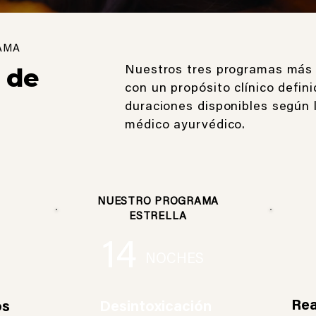
AMA
 de
Nuestros tres programas más 
con un propósito clínico defin
duraciones disponibles según 
médico ayurvédico.
NUESTRO PROGRAMA
ESTRELLA
14
NOCHES
Rea
os
Desintoxicación