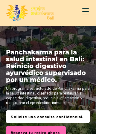
Panchakarma para la
salud intestinal en Bali:
Reinicio digestivo
ayurvédico supervisado
por un médico.
Un programa estructurado de Panchakarma para
la salud intestinal, diseñado para restaurar la
capacidad digestiva, reducir la inflamación y
reequilibrar el eje intestino-inmune.
Solicite una consulta confidencial.
Reserva tu retiro ahora