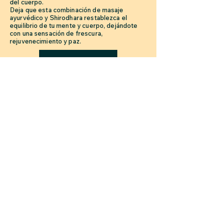
del cuerpo.
Deja que esta combinación de masaje
ayurvédico y Shirodhara restablezca el
equilibrio de tu mente y cuerpo, dejándote
con una sensación de frescura,
rejuvenecimiento y paz.
Reserva ahora
Síganos
About Us
Blog
Contact Us
FAQs
Privacy Policy
Participants Disclaimer